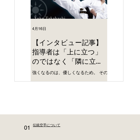
4月16日
3月20日
【インタビュー記事】
伝統・技
指導者は「上に立つ」
― JTK
のではなく「隣に立
イン稽古
つ」― JTKが伝承して
強くなるのは、優しくなるため。 その
3月20日及び4
いく空手のあり方
意味を、改めて考えさせられるインタ
オンラインで接
ビュー記事です。
催いたします。
伝統空手について
01