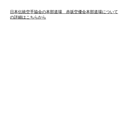
​日本伝統空手協会の本部道場 赤坂空優会本部道場について
の詳細はこちらから