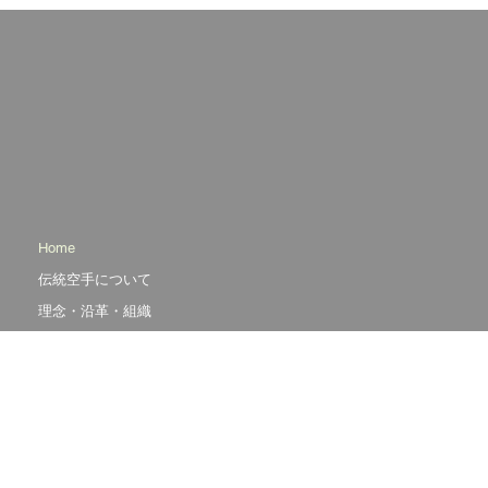
Home
伝統空手について
理念・沿革・組織
活動概要
会員情報
協賛について
Tel: 03-6277-8264