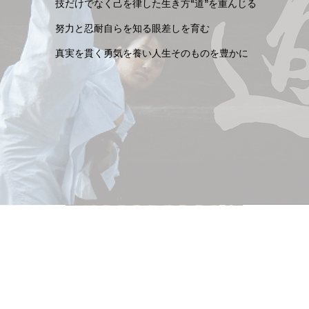
技だけでなく己を律した生き方“道”を重んじる
努力と忍耐自らを知る眼差しを育む
真実を貫く勇気を養い人生そのものを豊かに