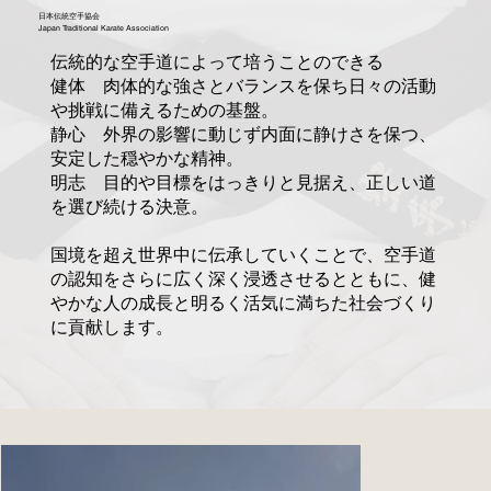
日本伝統空手協会
Japan Traditional Karate Association
伝統的な空手道によって培うことのできる
健体 肉体的な強さとバランスを保ち日々の活動
や挑戦に備えるための基盤。
静心 外界の影響に動じず内面に静けさを保つ、
安定した穏やかな精神。
明志 目的や目標をはっきりと見据え、正しい道
を選び続ける決意。
国境を超え世界中に伝承していくことで、空手道
の認知をさらに広く深く浸透させるとともに、健
やかな人の成長と明るく活気に満ちた社会づくり
に貢献します。